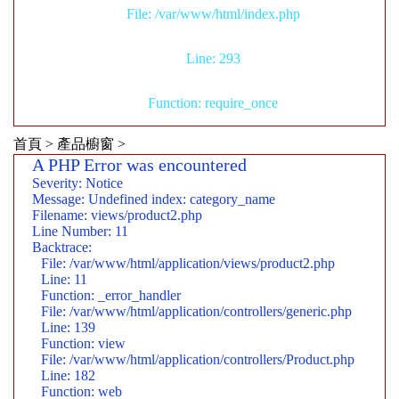
File: /var/www/html/index.php
Line: 293
Function: require_once
首頁 > 產品櫥窗 >
A PHP Error was encountered
Severity: Notice
Message: Undefined index: category_name
Filename: views/product2.php
Line Number: 11
Backtrace:
File: /var/www/html/application/views/product2.php
Line: 11
Function: _error_handler
File: /var/www/html/application/controllers/generic.php
Line: 139
Function: view
File: /var/www/html/application/controllers/Product.php
Line: 182
Function: web