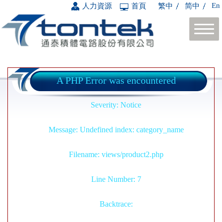
En
人力資源
首頁
繁中
简中
A PHP Error was encountered
Severity: Notice
Message: Undefined index: category_name
Filename: views/product2.php
Line Number: 7
Backtrace: