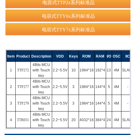
电容式TTP2x系列标准品
电容式TTY6x系列标准品
电容式TTY7x系列标准品
Item
Product
Description
VDD
Keys
ROM
RAM
I/O
OSC
IIC
4Bits MCU
1
TTP272
with Touch
2.2~5.5V
10
1984*16
192*4
13
4M
SLAVE
key
4Bits MCU
2
TTP277
with Touch
2.2~5.5V
3
1984*16
144*4
5
4M
-
key
4Bits MCU
3
TTP279
with Touch
2.2~5.5V
3
1984*16
144*4
5
4M
-
key
4Bits MCU
4
TTR051
with Touch
2.2~5.5V
20
4032*16
384*4
24
4M
SLAVE
key